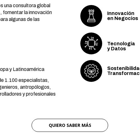
s una consultora global
, fomentar la innovación
Innovación
en Negocios
para algunas de las
:
Tecnología
y Datos
Sostenibilida
opa y Latinoamérica
Transformac
e 1.100 especialistas,
genieros, antropólogos,
rolladores y profesionales
QUIERO SABER MÁS