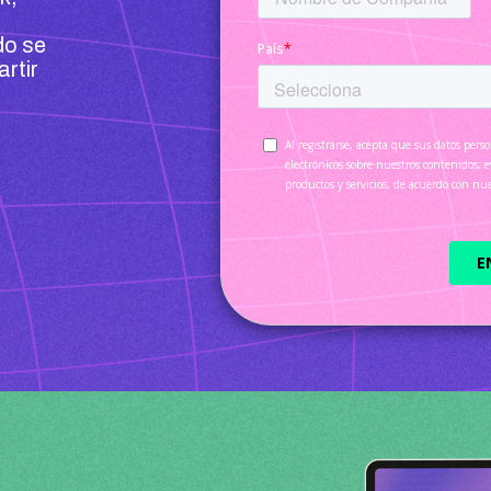
do se
rtir