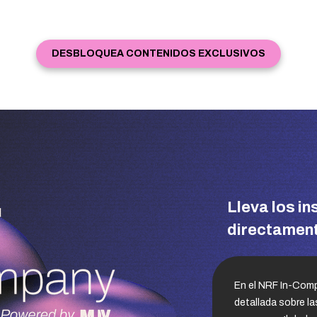
DESBLOQUEA CONTENIDOS EXCLUSIVOS
Lleva los in
directament
En el NRF In-Comp
detallada sobre l