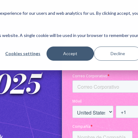
S O B R E A 
xperience for our users and web analytics for us. By clicking accept, yo
is website. A single cookie will be used in your browser to remember you
Cookies settings
Accept
Decline
025
k,