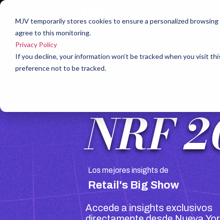
MJV temporarily stores cookies to ensure a personalized browsing e
agree to this monitoring.
Privacy Policy
If you decline, your information won’t be tracked when you visit th
preference not to be tracked.
INFORME
NRF 2
Los mejores insights de
Retail's Big Show
Accede a insights exclusivos
directamente desde Nueva Yor