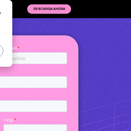
M J V
DESCARGA AHORA
u
r