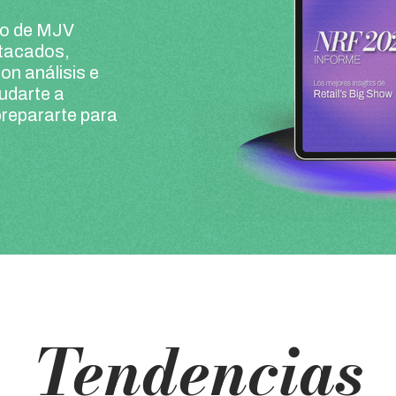
ipo de MJV
stacados,
on análisis e
yudarte a
prepararte para
Tendencias