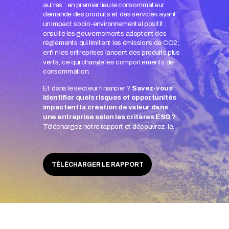
autres : en premier lieu le consommateur
demande des produits et des services ayant
un impact socio-environnemental positif ;
ensuite les gouvernements adoptent des
règlements qui limitent les émissions de CO2;
enfin les entreprises lancent des produits plus
verts, ce qui change les comportements de
consommation.
Et dans le secteur financier ?
Savez-vous
identifier quels risques et opportunités
impactent la création de valeur dans
une entreprise selon les critères ESG ?
Téléchargez notre rapport et découvrez-le.
TÉLÉCHARGER LE RAPPORT