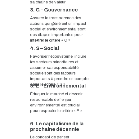
sa chaîne de valeur
3. G – Gouvernance
Assurer la transparence des
actions qui génèrent un impact
social et environnemental sont
des étapes importantes pour
intégrer le critère « G »
4. S – Social
Favoriser l'écosystème, inclure
les secteurs minoritaires et
assumer sa responsabilité
sociale sont des facteurs
importants à prendre en compte
dans le critère « S »
5. E – Environnemental
Éduquer le marché et devenir
responsable de l'enjeu
environnemental est crucial
pour respecter le critère « E »
6. Le capitalisme de la
prochaine décennie
Le concept de penser